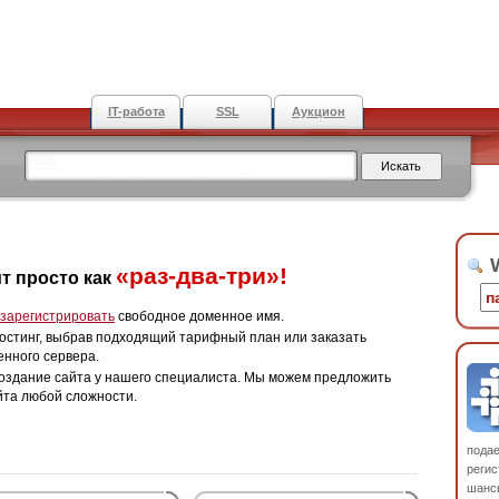
IT-работа
SSL
Аукцион
W
«раз-два-три»!
т просто как
зарегистрировать
свободное доменное имя.
остинг, выбрав подходящий тарифный план или заказать
енного сервера.
оздание сайта у нашего специалиста. Мы можем предложить
йта любой сложности.
пода
регис
шанс