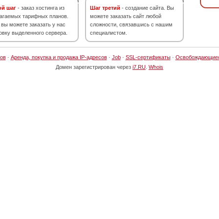
ой шаг
- заказ хостинга из
Шаг третий
- создание сайта. Вы
агаемых тарифных планов.
можете заказать сайт любой
 вы можете заказать у нас
сложности, связавшись с нашим
овку выделенного сервера.
специалистом.
ов
·
Аренда, покупка и продажа IP-адресов
·
Job
·
SSL-сертификаты
·
Освобождающие
Домен зарегистрирован через
i7.RU
.
Whois