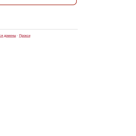
ся домены
·
Прокси